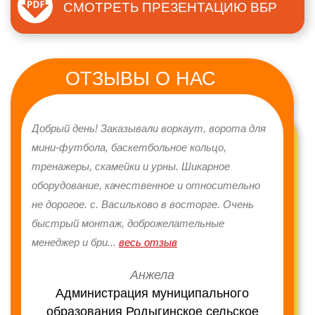
СМОТРЕТЬ ПРЕЗЕНТАЦИЮ ВБР
ВЕРТИКАЛЬНЫЕ
КОНТЕЙНЕРЫ ДЛЯ
УРНЫ ДЛЯ МУСОРА
МУСОРА
ЗИМНИЕ ГОРКИ ДЛЯ
КАЧАЛКИ НА ПРУЖИНЕ
МОНТАЖ
МОНТАЖ ДЕТСКОГО
ДЕТЕЙ
ОТЗЫВЫ О НАС
ВОДОНАПОРНЫХ
ИГРОВОГО
БАШЕН РОЖНОВСКОГО
ОБОРУДОВАНИЯ
МЕТАЛЛОКОНСТРУКЦИИ
РВС (ТЫСЯЧНИКИ)
ГАЗОННЫЕ
СКАМЬИ И ЛАВОЧКИ
ОГРАЖДЕНИЯ
х
Добрый день! Заказывали воркаут, ворота для
ГК "Егоз
мини-футбола, баскетбольное кольцо,
надежно
КАЧАЛКИ БАЛАНСИРЫ
КАЧЕЛИ
МОНТАЖ ПОКРЫТИЯ
ПОРОШКОВАЯ
й
тренажеры, скамейки и урны. Шикарное
отлична
ДЛЯ МАФ
ПОКРАСКА
у за
оборудование, качественное и относительно
особую 
АНГАРЫ
КАРКАСЫ И ФЕРМЫ
ь, за
не дорогое. с. Васильково в восторге. Очень
отзывчи
ПЕРГОЛЫ
УЛИЧНЫЕ ФОНАРИ
быстрый монтаж, доброжелательные
операти
менеджер и бри
...
весь отзыв
КАРУСЕЛИ
БЕСЕДКИ, СТОЛИКИ И
Админ
Анжела
ЛАВОЧКИ ДЛЯ ДЕТЕЙ
и
Администрация муниципального
вна
образования Родыгинское сельское
ОСТАНОВОЧНЫЕ
ПАВИЛЬОНЫ ДЛЯ