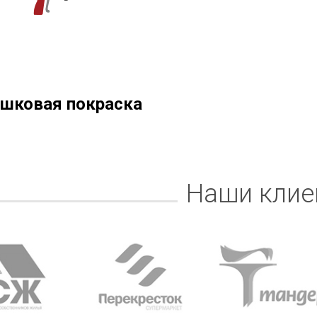
шковая покраска
Наши клие
абжения,
От всей души хочу поблагодарить
Добрый день) Ура! Наконец то у
компанию "Егоза" за их продукцию,
наших детишек появилась детс
аборе:
индивидуальный подход и
площадка. В нашей деревне все
башня
лояльность. На протяжении многих
дворов и 84 фактически
 м3;
лет приобретаем детское спортивное
проживающих жителя, нет мага