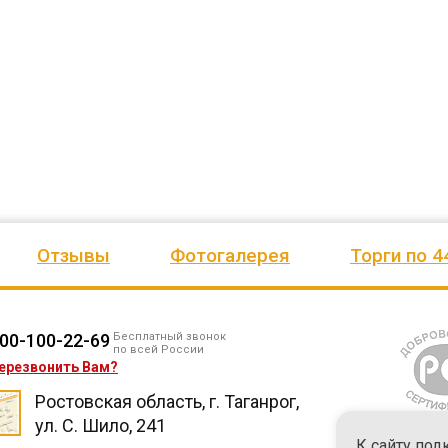
езианских
и игровое оборудование. Довольны
почтового отделения, фапа, дет
ено
качеством продукции, дорожим
сада, школы, есть только очень
одозаб
...
нашим сотрудничеством! Желаем
...
старый СК, детская площадка
...
весь отзыв
весь отзыв
Ирина Михалап
Елена Алексеевна
Администрация Харлуского
Администрация МО "Новогорск
е
сельского поселения
Граховского района Удмуртско
ики
Республики
Отзывы
Фотогалерея
Торги по 4
00-100-22-69
Бесплатный звонок
по всей России
ерезвонить Вам?
Ростовская область, г. Таганрог,
ул. С. Шило, 241
К сайту под