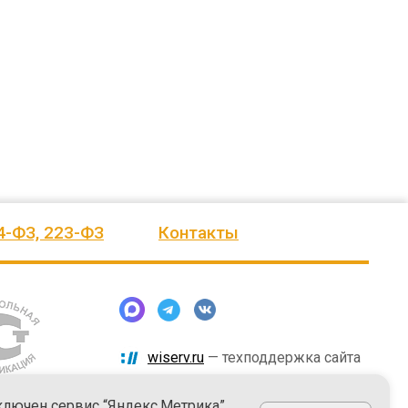
ского
выразить Вам, замечательному
быстро и надёжно смонтировали.
человеку, своё признание и уважение.
Огромное спасибо бригаде
Администрация сельского поселения
монтажников и лично менеджеру
Ве
...
Насул
...
весь отзыв
весь отзыв
ое"
Иванова Л.В.
Багит Карамурзин
й
Глава сельского поселения Вепсское
ТОО Егеменди Курылыс, Казахста
национальное
4-ФЗ, 223-ФЗ
Контакты
wiserv.ru
— техподдержка сайта
ключен сервис “Яндекс.Метрика”,