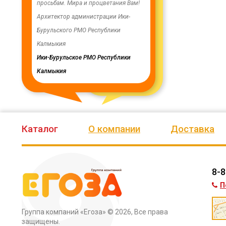
енность,
просьбам. Мира и процветания Вам!
заменены два насоса на арт
ую работу.
Архитектор администрации Ики-
скважинах, а также выполн
Бурульского РМО Республики
ограждение по периметру в
мурского
Калмыкия
весь отзыв
кия
Ики-Бурульское РМО Республики
Олег Мутулович
Калмыкия
Бага-Чоносовское сельское
муниципальное образовани
Целинного района Республ
Калмыкия
Каталог
О компании
Доставка
8-8
П
Группа компаний «Егоза»
© 2026, Все права
защищены.