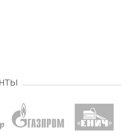
нты
Уважаемый Александр
ТОО Егеменди Курылыс выражает
кая
Владимирович! Примите самые
благодарность Группе компаний
го 37
теплые и искренние поздравления по
"Егоза" за успешное и плодотворн
случаю Дня предпринимателя!
сотрудничество. Детское игровое
зина,
Поздравляем Вас с праздником, хочу
оборудование поставили в срок,