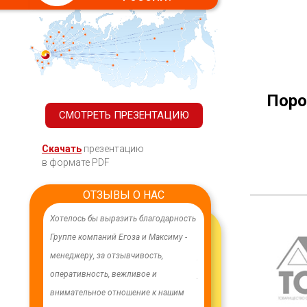
Поро
СМОТРЕТЬ ПРЕЗЕНТАЦИЮ
Скачать
презентацию
в формате PDF
ОТЗЫВЫ О НАС
ачественного,
Хотелось бы выразить благодарность
В целях устойчивого водосн
дования.
Группе компаний Егоза и Максиму -
в п. Бага-Чонос проведены
я работа
менеджеру, за отзывчивость,
ремонтные работы на водоз
м особую
оперативность, вежливое и
установлена водонапорная 
ру Максиму
внимательное отношение к нашим
Рожновского, емкостью 100