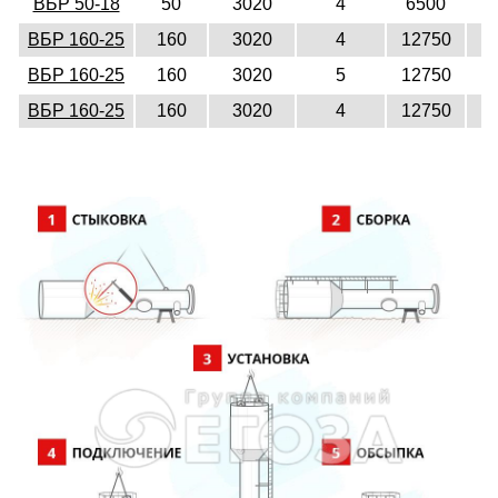
ВБР 50-18
50
3020
4
6500
1
ВБР 160-25
160
3020
4
12750
1
ВБР 160-25
160
3020
5
12750
1
ВБР 160-25
160
3020
4
12750
1