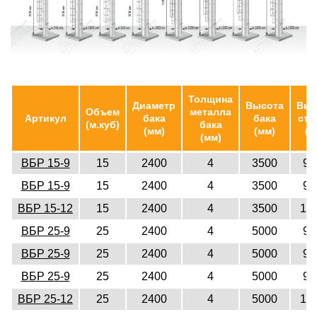
Толщина
Диаметр
Высота
Выс
Объем
металла
Артикул
бака
бака
ств
(м.куб)
бака
(мм)
(мм)
(м
(мм)
ВБР 15-9
15
2400
4
3500
90
ВБР 15-9
15
2400
4
3500
90
ВБР 15-12
15
2400
4
3500
12
ВБР 25-9
25
2400
4
5000
90
ВБР 25-9
25
2400
4
5000
90
ВБР 25-9
25
2400
4
5000
90
ВБР 25-12
25
2400
4
5000
12