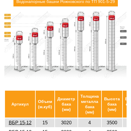
Водонапорные башни Рожновского по ТП 901-5-29
Толщина
Диаметр
Высота
Вы
Объем
металла
Артикул
бака
бака
ст
(м.куб)
бака
(мм)
(мм)
(
(мм)
ВБР 15-12
15
3020
4
3500
1