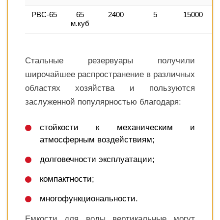
РВС-65
65
2400
5
15000
1
м.куб
Стальные резервуары получили
широчайшее распространение в различных
областях хозяйства и пользуются
заслуженной популярностью благодаря:
стойкости к механическим и
атмосферным воздействиям;
долговечности эксплуатации;
компактности;
многофункциональности.
Емкости для воды вертикальные могут