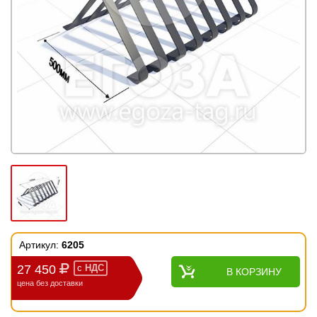
Артикул:
6205
27 450
с
НДС
В КОРЗИНУ
цена без доставки