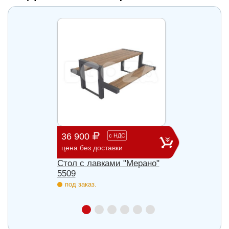
36 900
58 0
с
НДС
цена без доставки
цена б
Стол с лавками "Мерано"
Скамь
5509
под з
под заказ.