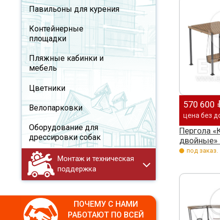
Павильоны для курения
Контейнерные
площадки
Пляжные кабинки и
мебель
Цветники
570 600
Велопарковки
цена без д
Оборудование для
Пергола «
дрессировки собак
двойные»
под заказ.
Монтаж и техническая
поддержка
ПОЧЕМУ С НАМИ
РАБОТАЮТ ПО ВСЕЙ