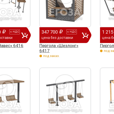
0
347 700
1 215
с
НДС
с
НДС
оставки
цена без доставки
цена б
Навес» 6416
Пергола «Шезлонг»
Пергол
6417
под за
под заказ.
,
От всей души хочу поблагодарить
Добрый день) Ура! Наконец то у
У
компанию "Егоза" за их продукцию,
наших детишек появилась детская
В
индивидуальный подход и
площадка. В нашей деревне всего 37
т
лояльность. На протяжении многих
дворов и 84 фактически
с
лет приобретаем детское спортивное
проживающих жителя, нет магазина,
П