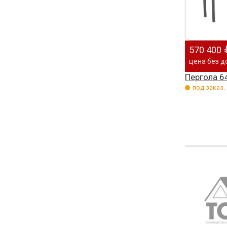
570 400
цена без д
Пергола 6
под заказ.