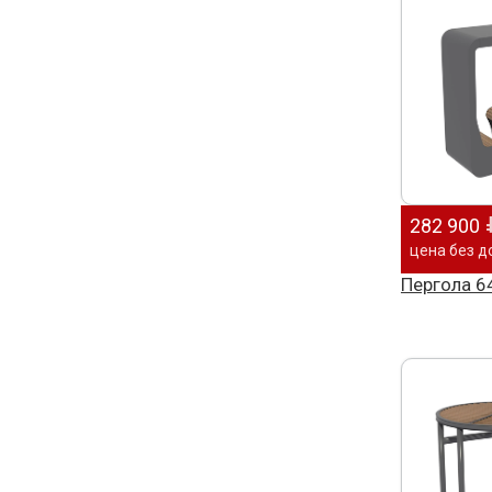
282 900
цена без д
Пергола 6