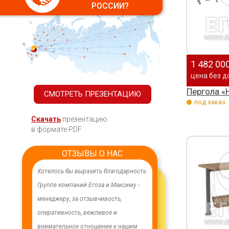
РОССИИ?
1 482 00
цена без д
Пергола «
СМОТРЕТЬ ПРЕЗЕНТАЦИЮ
под заказ.
Скачать
презентацию
в формате PDF
ОТЗЫВЫ О НАС
ного,
Хотелось бы выразить благодарность
В целях устойчивого водоснабжения
.
Группе компаний Егоза и Максиму -
в п. Бага-Чонос проведены
менеджеру, за отзывчивость,
ремонтные работы на водозаборе:
ю
оперативность, вежливое и
установлена водонапорная башня
му
внимательное отношение к нашим
Рожновского, емкостью 100 м3;