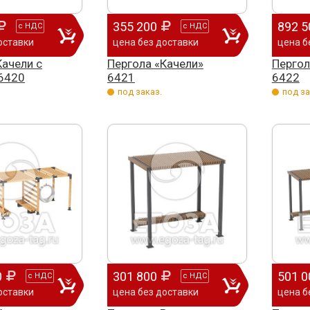
их
и игровое оборудование. Довольны
почтового отделения, фапа, детского
в
355 200
892 5
с
НДС
с
НДС
качеством продукции, дорожим
сада, школы, есть только очень
ч
оставки
цена без доставки
цена б
нашим сотрудничеством! Желаем
...
старый СК, детская площадка
...
А
Качели с
Пергола «Качели»
Пергол
весь отзыв
весь отзыв
В
6420
6421
6422
Ирина Михалап
Елена Алексеевна
в
под заказ.
под за
Администрация Харлуского
Администрация МО "Новогорское"
И
сельского поселения
Граховского района Удмуртской
Г
Республики
н
0
301 800
501 0
с
НДС
с
НДС
оставки
цена без доставки
цена б