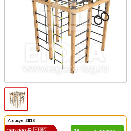
Артикул:
2818
269 900
с
НДС